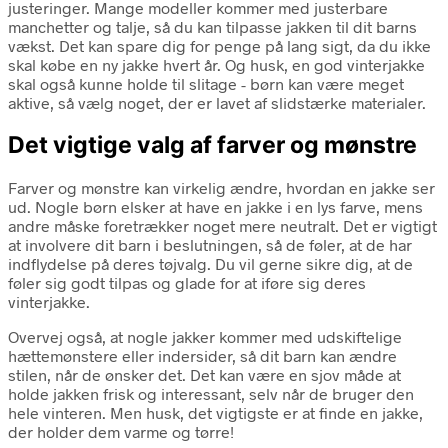
justeringer. Mange modeller kommer med justerbare
manchetter og talje, så du kan tilpasse jakken til dit barns
vækst. Det kan spare dig for penge på lang sigt, da du ikke
skal købe en ny jakke hvert år. Og husk, en god vinterjakke
skal også kunne holde til slitage - børn kan være meget
aktive, så vælg noget, der er lavet af slidstærke materialer.
Det vigtige valg af farver og mønstre
Farver og mønstre kan virkelig ændre, hvordan en jakke ser
ud. Nogle børn elsker at have en jakke i en lys farve, mens
andre måske foretrækker noget mere neutralt. Det er vigtigt
at involvere dit barn i beslutningen, så de føler, at de har
indflydelse på deres tøjvalg. Du vil gerne sikre dig, at de
føler sig godt tilpas og glade for at iføre sig deres
vinterjakke.
Overvej også, at nogle jakker kommer med udskiftelige
hættemønstere eller indersider, så dit barn kan ændre
stilen, når de ønsker det. Det kan være en sjov måde at
holde jakken frisk og interessant, selv når de bruger den
hele vinteren. Men husk, det vigtigste er at finde en jakke,
der holder dem varme og tørre!