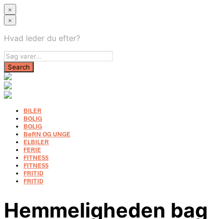
×
×
Hvad leder du efter?
BILER
BOLIG
BOLIG
BøRN OG UNGE
ELBILER
FERIE
FITNESS
FITNESS
FRITID
FRITID
Hemmeligheden bag