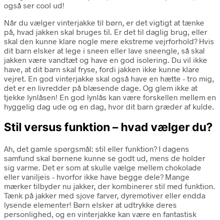
også ser cool ud!
Når du vælger vinterjakke til børn, er det vigtigt at tænke
på, hvad jakken skal bruges til. Er det til daglig brug, eller
skal den kunne klare nogle mere ekstreme vejrforhold? Hvis
dit barn elsker at lege i sneen eller lave sneengle, så skal
jakken være vandtæt og have en god isolering. Du vil ikke
have, at dit barn skal fryse, fordi jakken ikke kunne klare
vejret. En god vinterjakke skal også have en hætte - tro mig,
det er en livredder på blæsende dage. Og glem ikke at
tjekke lynlåsen! En god lynlås kan være forskellen mellem en
hyggelig dag ude og en dag, hvor dit barn græder af kulde.
Stil versus funktion – hvad vælger du?
Ah, det gamle spørgsmål: stil eller funktion? I dagens
samfund skal børnene kunne se godt ud, mens de holder
sig varme. Det er som at skulle vælge mellem chokolade
eller vaniljeis - hvorfor ikke have begge dele? Mange
mærker tilbyder nu jakker, der kombinerer stil med funktion.
Tænk på jakker med sjove farver, dyremotiver eller endda
lysende elementer! Børn elsker at udtrykke deres
personlighed, og en vinterjakke kan være en fantastisk