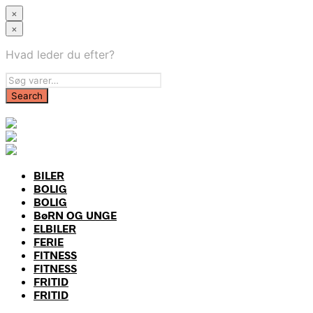
×
×
Hvad leder du efter?
BILER
BOLIG
BOLIG
BøRN OG UNGE
ELBILER
FERIE
FITNESS
FITNESS
FRITID
FRITID