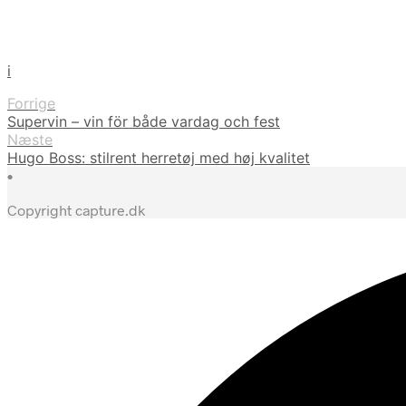
i
Forrige
Supervin – vin för både vardag och fest
Næste
Hugo Boss: stilrent herretøj med høj kvalitet
•
Copyright capture.dk