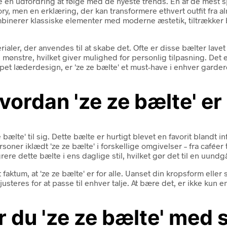
e en udfordring at følge med de nyeste trends. En af de mest 
ry, men en erklæring, der kan transformere ethvert outfit fra a
ombinerer klassiske elementer med moderne æstetik, tiltrækker
terialer, der anvendes til at skabe det. Ofte er disse bælter lave
g mønstre, hvilket giver mulighed for personlig tilpasning. Det
pet læderdesign, er 'ze ze bælte' et must-have i enhver garde
Hvordan 'ze ze bælte' er
ælte' til sig. Dette bælte er hurtigt blevet en favorit blandt i
rsoner iklædt 'ze ze bælte' i forskellige omgivelser – fra caféer
grere dette bælte i ens daglige stil, hvilket gør det til en uun
faktum, at 'ze ze bælte' er for alle. Uanset din kropsform eller
nemt justeres for at passe til enhver talje. At bære det, er ikke k
 du 'ze ze bælte' med se