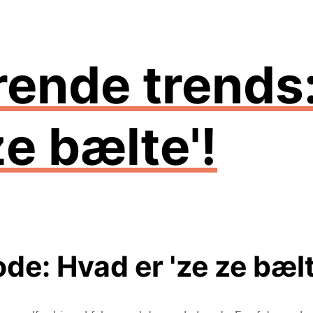
rende trends
ze bælte'!
de: Hvad er 'ze ze bæl