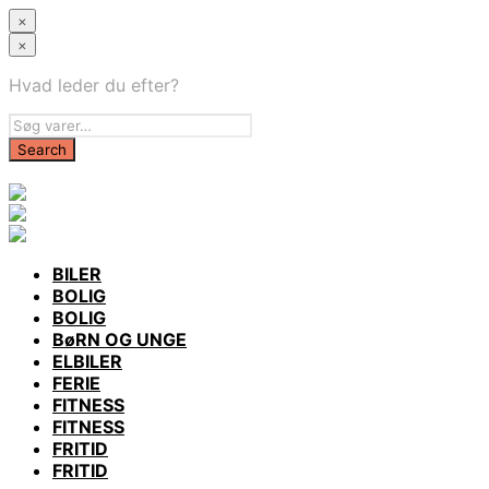
×
×
Hvad leder du efter?
BILER
BOLIG
BOLIG
BøRN OG UNGE
ELBILER
FERIE
FITNESS
FITNESS
FRITID
FRITID