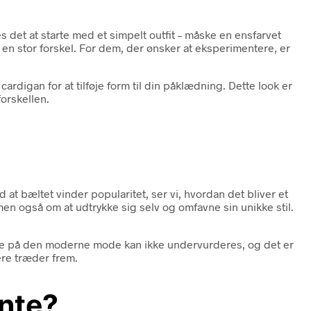
s det at starte med et simpelt outfit – måske en ensfarvet
øre en stor forskel. For dem, der ønsker at eksperimentere, er
rdigan for at tilføje form til din påklædning. Dette look er
forskellen.
t bæltet vinder popularitet, ser vi, hvordan det bliver et
en også om at udtrykke sig selv og omfavne sin unikke stil.
else på den moderne mode kan ikke undervurderes, og det er
ere træder frem.
ente?