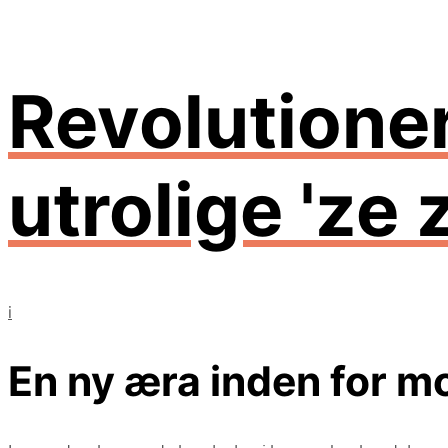
Revolutione
utrolige 'ze 
i
En ny æra inden for mo