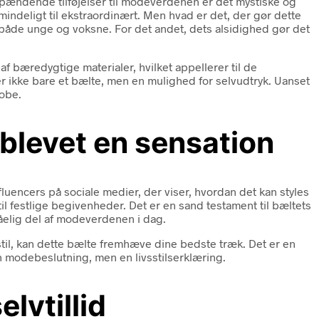
spændende tilføjelser til modeverdenen er det mystiske og
lmindeligt til ekstraordinært. Men hvad er det, der gør dette
 både unge og voksne. For det andet, dets alsidighed gør det
t af bæredygtige materialer, hvilket appellerer til de
 er ikke bare et bælte, men en mulighed for selvudtryk. Uanset
robe.
 blevet en sensation
nfluencers på sociale medier, der viser, hvordan det kan styles
 til festlige begivenheder. Det er en sand testament til bæltets
dgåelig del af modeverdenen i dag.
 stil, kan dette bælte fremhæve dine bedste træk. Det er en
un en modebeslutning, men en livsstilserklæring.
lvtillid