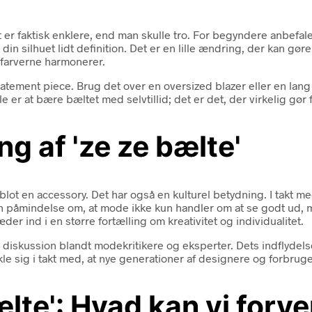
 er faktisk enklere, end man skulle tro. For begyndere anbefale
ve din silhuet lidt definition. Det er en lille ændring, der kan g
 farverne harmonerer.
ement piece. Brug det over en oversized blazer eller en lang ca
e er at bære bæltet med selvtillid; det er det, der virkelig gør 
ng af 'ze ze bælte'
en accessory. Det har også en kulturel betydning. I takt med a
en påmindelse om, at mode ikke kun handler om at se godt ud, m
er ind i en større fortælling om kreativitet og individualitet.
r diskussion blandt modekritikere og eksperter. Dets indflyd
kle sig i takt med, at nye generationer af designere og forbrug
ælte': Hvad kan vi forv