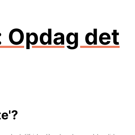
: Opdag det
te'?