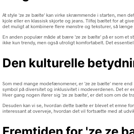
At style 'ze ze bælte' kan virke skræmmende i starten, men det
kjole eller en klassisk skjorte og jeans. Tilføj bæltet for at gi
det muligt at kombinere flere mønstre og teksturer, så længe
En anden populær måde at bære 'ze ze bælte' på er som et stat
ikke kun trendy, men også utroligt komfortabelt. Det essentiell
Den kulturelle betydni
Som med mange modefænomener, er 'ze ze bælte' mere end blot 
symbol på diversitet og inklusivitet i modeverdenen. Det er 
Hver gang nogen ifører sig 'ze ze bælte', er det som om de træd
Desuden kan vi se, hvordan dette bælte er blevet et emne fo
interessant at overveje, hvordan det vil fortsætte med at udvi
Fremtiden for 'ze ze b