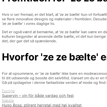
Hvis vi ser fremad, er det klart, at 'ze ze bælte' kun vil for
se flere innovative designs og materialer i fremtiden. Desuden
'ze ze bælte' i vores daglige liv.
Det er også værd at bemærke, at 'ze ze bælte' kan være en 
kulturer begynder at anvende dette bælte, vil det kun berige
det, der gør det så spændende.
Hvorfor 'ze ze bælte' 
For at opsummere, er 'ze ze bælte' ikke bare en modeaccessory
til dit udseende og booste din selvtillid. Uanset om du er en 
Gå på opdagelse i denne fantastiske verden af mode og find d
Forrige
Supervin – vin för både vardag och fest
Næste
Hugo Boss: stilrent herretøj med høj kvalitet