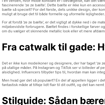
I en verden, hvor mode konstant er i bevægelse, kan det vær
fascinerende 'ze ze bælte'. Dette bælte er ikke kun en accesso
bælte så specielt? For det første, dets unikke design, der k
muligt at bruge det til både formelle og uformelle lejligheder.
For at forstå 'ze ze bælte', er det vigtigt at dykke ned i de ma
miljøbevidste forbrugere. Bæltet findes i forskellige farver o
om du vælger et skinnende metallic look eller et mere afdæm
Fra catwalk til gade: 
Det er ikke kun modeikoner og designere, der har taget 'ze ze b
på utallige måder. På Instagram og TikTok ser vi billeder af pe
alsidighed. Influencers tilbyder tips til, hvordan man kan inte
Men hvad gør det så populært? En del af appellen ligger i det 
fantastisk måde at tilføje lidt flair til dit outfit, og det kan 
Stilguide: Sådan bærer