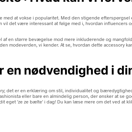
tsætte med at vokse i popularitet. Med den stigende efterspørgse
 vil det være interessant at følge med i, hvordan influencers o
del af en større bevægelse mod mere inkluderende og mangfold
 den modeverden, vi kender. At se, hvordan dette accessory kan
er en nødvendighed i d
; det er en erklæring om stil, individualitet og bæredygtighed.
fashionista eller bare en almindelig person, der ønsker at se g
it eget 'ze ze bælte' i dag! Du kan læse mere om det ved at kl