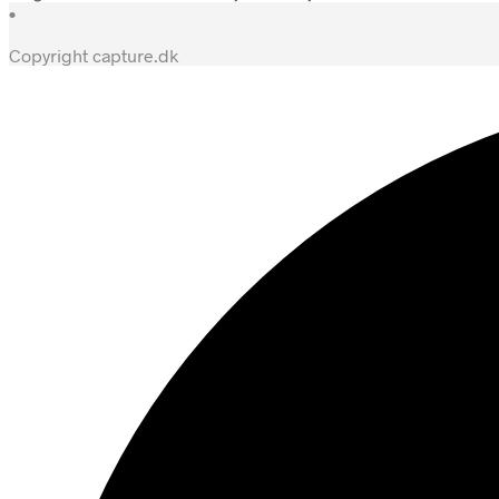
•
Copyright capture.dk