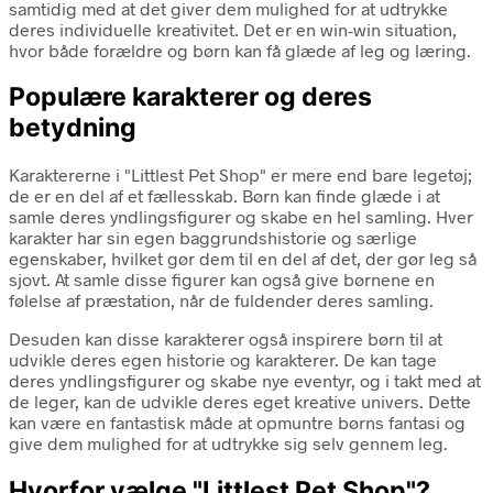
samtidig med at det giver dem mulighed for at udtrykke
deres individuelle kreativitet. Det er en win-win situation,
hvor både forældre og børn kan få glæde af leg og læring.
Populære karakterer og deres
betydning
Karaktererne i "Littlest Pet Shop" er mere end bare legetøj;
de er en del af et fællesskab. Børn kan finde glæde i at
samle deres yndlingsfigurer og skabe en hel samling. Hver
karakter har sin egen baggrundshistorie og særlige
egenskaber, hvilket gør dem til en del af det, der gør leg så
sjovt. At samle disse figurer kan også give børnene en
følelse af præstation, når de fuldender deres samling.
Desuden kan disse karakterer også inspirere børn til at
udvikle deres egen historie og karakterer. De kan tage
deres yndlingsfigurer og skabe nye eventyr, og i takt med at
de leger, kan de udvikle deres eget kreative univers. Dette
kan være en fantastisk måde at opmuntre børns fantasi og
give dem mulighed for at udtrykke sig selv gennem leg.
Hvorfor vælge "Littlest Pet Shop"?