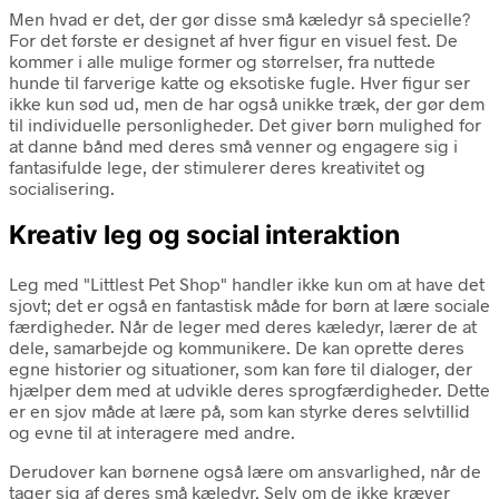
Men hvad er det, der gør disse små kæledyr så specielle?
For det første er designet af hver figur en visuel fest. De
kommer i alle mulige former og størrelser, fra nuttede
hunde til farverige katte og eksotiske fugle. Hver figur ser
ikke kun sød ud, men de har også unikke træk, der gør dem
til individuelle personligheder. Det giver børn mulighed for
at danne bånd med deres små venner og engagere sig i
fantasifulde lege, der stimulerer deres kreativitet og
socialisering.
Kreativ leg og social interaktion
Leg med "Littlest Pet Shop" handler ikke kun om at have det
sjovt; det er også en fantastisk måde for børn at lære sociale
færdigheder. Når de leger med deres kæledyr, lærer de at
dele, samarbejde og kommunikere. De kan oprette deres
egne historier og situationer, som kan føre til dialoger, der
hjælper dem med at udvikle deres sprogfærdigheder. Dette
er en sjov måde at lære på, som kan styrke deres selvtillid
og evne til at interagere med andre.
Derudover kan børnene også lære om ansvarlighed, når de
tager sig af deres små kæledyr. Selv om de ikke kræver