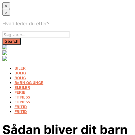
×
×
Hvad leder du efter?
BILER
BOLIG
BOLIG
BøRN OG UNGE
ELBILER
FERIE
FITNESS
FITNESS
FRITID
FRITID
Sådan bliver dit barn