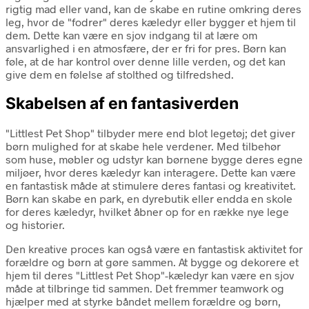
rigtig mad eller vand, kan de skabe en rutine omkring deres
leg, hvor de "fodrer" deres kæledyr eller bygger et hjem til
dem. Dette kan være en sjov indgang til at lære om
ansvarlighed i en atmosfære, der er fri for pres. Børn kan
føle, at de har kontrol over denne lille verden, og det kan
give dem en følelse af stolthed og tilfredshed.
Skabelsen af en fantasiverden
"Littlest Pet Shop" tilbyder mere end blot legetøj; det giver
børn mulighed for at skabe hele verdener. Med tilbehør
som huse, møbler og udstyr kan børnene bygge deres egne
miljøer, hvor deres kæledyr kan interagere. Dette kan være
en fantastisk måde at stimulere deres fantasi og kreativitet.
Børn kan skabe en park, en dyrebutik eller endda en skole
for deres kæledyr, hvilket åbner op for en række nye lege
og historier.
Den kreative proces kan også være en fantastisk aktivitet for
forældre og børn at gøre sammen. At bygge og dekorere et
hjem til deres "Littlest Pet Shop"-kæledyr kan være en sjov
måde at tilbringe tid sammen. Det fremmer teamwork og
hjælper med at styrke båndet mellem forældre og børn,