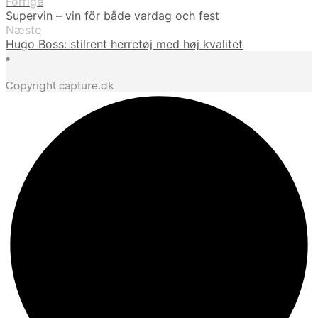
Forrige
Supervin – vin för både vardag och fest
Næste
Hugo Boss: stilrent herretøj med høj kvalitet
•
Copyright capture.dk