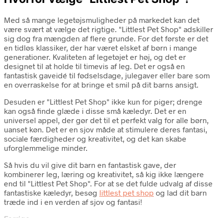
Med så mange legetøjsmuligheder på markedet kan det
være svært at vælge det rigtige. "Littlest Pet Shop" adskiller
sig dog fra mængden af flere grunde. For det første er det
en tidløs klassiker, der har været elsket af børn i mange
generationer. Kvaliteten af legetøjet er høj, og det er
designet til at holde til timevis af leg. Det er også en
fantastisk gaveidé til fødselsdage, julegaver eller bare som
en overraskelse for at bringe et smil på dit barns ansigt.
Desuden er "Littlest Pet Shop" ikke kun for piger; drenge
kan også finde glæde i disse små kæledyr. Det er en
universel appel, der gør det til et perfekt valg for alle børn,
uanset køn. Det er en sjov måde at stimulere deres fantasi,
sociale færdigheder og kreativitet, og det kan skabe
uforglemmelige minder.
Så hvis du vil give dit barn en fantastisk gave, der
kombinerer leg, læring og kreativitet, så kig ikke længere
end til "Littlest Pet Shop". For at se det fulde udvalg af disse
fantastiske kæledyr, besøg
littlest pet shop
og lad dit barn
træde ind i en verden af sjov og fantasi!